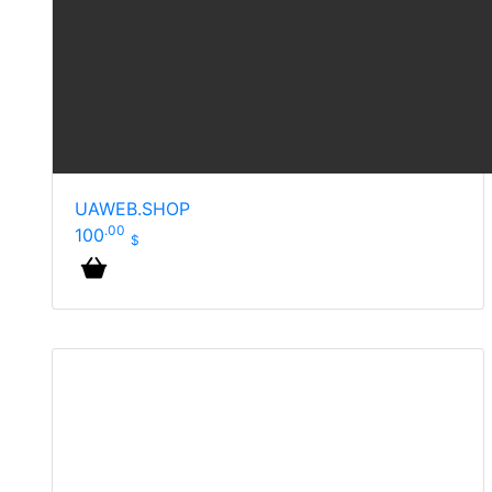
UAWEB.SHOP
.00
100
$