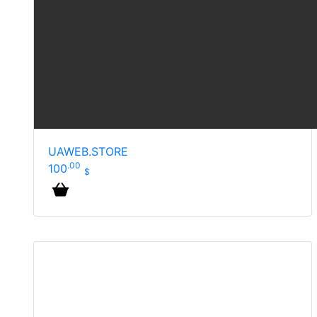
UAWEB.STORE
.00
100
$