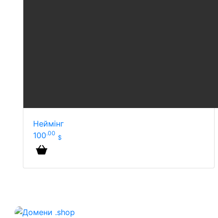
Неймінг
.00
100
$