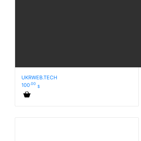
UKRWEB.TECH
.00
100
$