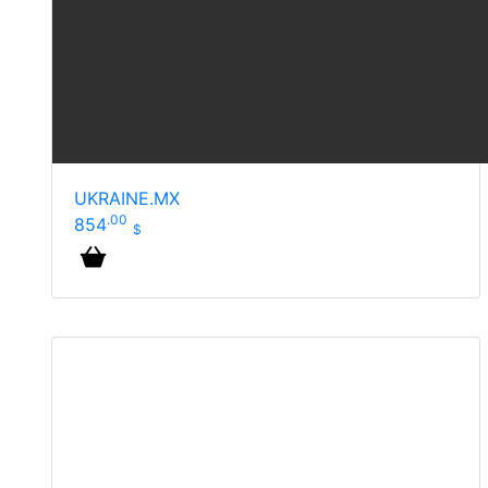
UKRAINE.MX
.00
854
$