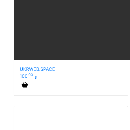
UKRWEB.SPACE
.00
100
$