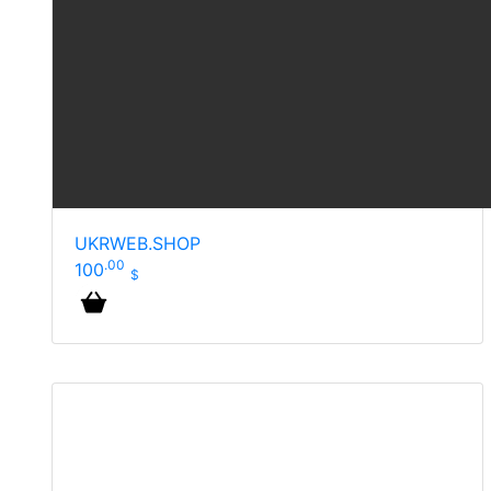
UKRWEB.SHOP
.00
100
$