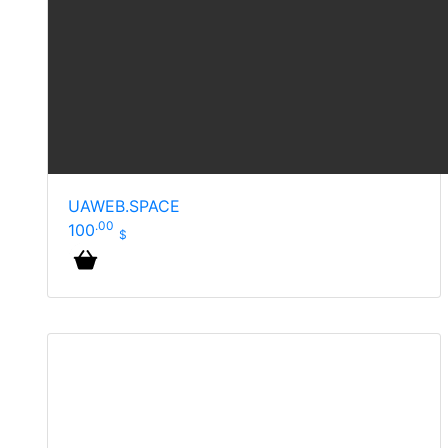
UAWEB.SPACE
.00
100
$