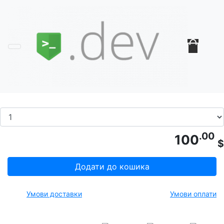
Головна
Домени .site
UAWEB.SITE
Код товару: UAWEB.SITE
.00
100
$
Додати до кошика
Умови доставки
Умови оплати