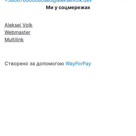
+380676660080
seo@alekseivolk.dev
Ми у соцмережах
Aleksei Volk
Webmaster
Multilink
Створено за допомогою
WayForPay