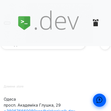
Домени .store
без с
0
Домени .store
Одеса
просп. Академіка Глушка, 29